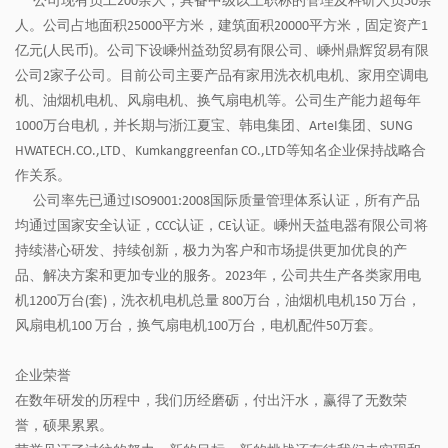
公司现有员工200余人，具备中级以上职称的管理及科研人员50余
人。公司占地面积25000平方米，建筑面积20000平方米，固定资产1
亿元(人民币)。公司下设嵊州益劲贸易有限公司、嵊州鼎辉贸易有限
公司2家子公司。目前公司主要产品有家用洗衣机电机、家用空调电
机、油烟机电机、风扇电机、换气扇电机等。公司生产能力超每年
1000万台电机，并长期与浙江夏宝、韩电集团、ArteI集团、SUNG
HWATECH.CO.,LTD、Kumkanggreenfan CO.,LTD等知名企业保持战略合
作关系。
公司率先已通过ISO9001:2008国际质量管理体系认证，所有产品
均通过国家安全认证，CCC认证，CE认证。嵊州天益电器有限公司将
持续潜心研发、持续创新，极力为客户和市场提供更加优良的产
品、解决方案和更加专业的服务。2023年，公司共生产各类家用电
机1200万台(套)，洗衣机电机总量 800万台，油烟机电机150 万台，
风扇电机100 万台，换气扇电机100万台，电机配件50万套。
企业荣誉
在数年研发的历程中，我们历经磨砺，付出汗水，赢得了无数荣
誉，硕果累累。