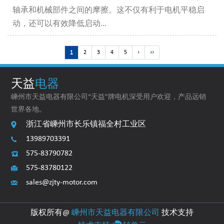
轴承和机械部件之间的摩擦。这不仅有利于电机平稳启
动，还可以有效降低启动...
1
2
3
4
5
›
››
天益
电器
嵊州市天益电器有限公司“天益”牌电机深受用户欢迎，产品远销
世界各地。
浙江省嵊州市长乐镇福全村工业区
13989703391
575-83790782
575-83780122
sales@zjty-motor.com
版权所有@
嵊州市天益电器有限公司
技术支持