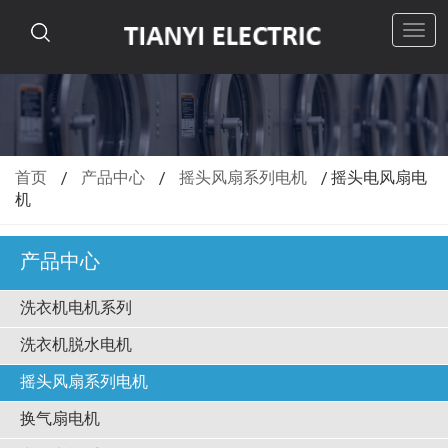
切
换
导
航
首页
/
产品中心
/
摇头风扇系列电机
/
摇头电风扇电
机
产品中心
洗衣机电机系列
洗衣机脱水电机
摇头风扇系列电机
换气扇电机